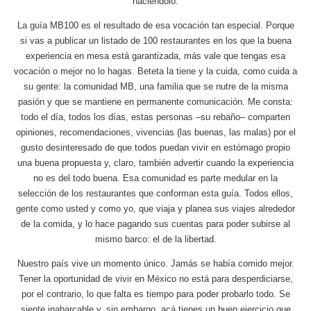
haciéndolo.
La guía MB100 es el resultado de esa vocación tan especial. Porque
si vas a publicar un listado de 100 restaurantes en los que la buena
experiencia en mesa está garantizada, más vale que tengas esa
vocación o mejor no lo hagas. Beteta la tiene y la cuida, como cuida a
su gente: la comunidad MB, una familia que se nutre de la misma
pasión y que se mantiene en permanente comunicación. Me consta:
todo el día, todos los días, estas personas –su rebaño– comparten
opiniones, recomendaciones, vivencias (las buenas, las malas) por el
gusto desinteresado de que todos puedan vivir en estómago propio
una buena propuesta y, claro, también advertir cuando la experiencia
no es del todo buena. Esa comunidad es parte medular en la
selección de los restaurantes que conforman esta guía. Todos ellos,
gente como usted y como yo, que viaja y planea sus viajes alrededor
de la comida, y lo hace pagando sus cuentas para poder subirse al
mismo barco: el de la libertad.
Nuestro país vive un momento único. Jamás se había comido mejor.
Tener la oportunidad de vivir en México no está para desperdiciarse,
por el contrario, lo que falta es tiempo para poder probarlo todo. Se
siente inabarcable y, sin embargo, acá tienes un buen ejercicio que