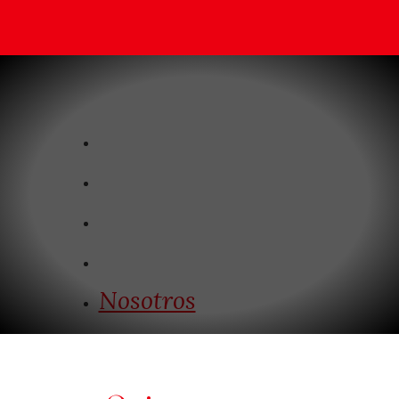
Nosotros
100 Mejores
35 Clásicos
Categorías Especiales
Carta Editorial
Nosotros